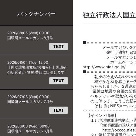
バックナンバー
独立行政法人国立
2026/08/05 (Wed) 09:00
国環研メールマガジン8月号
■＝＝＝＝＝＝＝＝＝＝＝＝
TEXT
メールマガジン2014
発行：独立行政法人国
メールマガジンに関するお問い
ホームページ
2026/08/04 (Tue) 12:00
http:/
【国立環境研究所/お知らせ】国環研
■＝＝＝＝＝＝＝＝＝＝＝＝
の研究者が NHK 番組に出演します
朝夕の冷え込みや木々の彩
TEXT
穏やかな秋を感じる一方で
もたらしました。2週連続の
最近は地震や台風の影響で
ヘルメットや電池がいらな
2026/07/08 (Wed) 09:00
のに伴って、こうした防災
国環研メールマガジン7月号
それではNIESメー
TEXT
- - - - - - - - - - - - - - - - 
【イベント情報】
１）地球観測連携拠点（温暖
「海洋観測の現状と展望
2026/06/03 (Wed) 09:00
http://occco.nies.go.j
国環研メールマガジン6月号
２）第12回環境研究シンポ