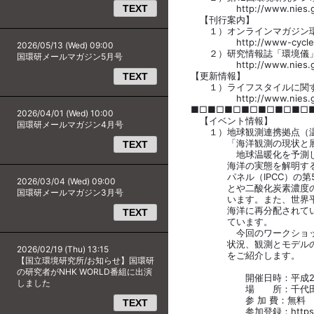
TEXT
http://www.nies.go.jp/
【刊行案内】
１）オンラインマガジン環環
http://www-cycle.nies.
2026/05/13 (Wed) 09:00
２）研究情報誌「環境儀」
国環研メールマガジン5月号
http://www.nies.go.jp
【更新情報】
TEXT
１）ライフスタイルに関す
http://www.nies.go.jp
■□■□■□■□■□■□■□
2026/04/01 (Wed) 10:00
【イベント情報】
国環研メールマガジン4月号
１）地球観測連携拠点（温暖
「海洋観測の現状と展望
TEXT
地球温暖化を予測し、人
海洋の実態を解明すること
パネル（IPCC）の第5
2026/03/04 (Wed) 09:00
とや二酸化炭素濃度の増加
国環研メールマガジン3月号
います。また、世界平均気
海洋に再分配されている可
TEXT
ています。
今回のワークショップで
状況、観測とモデルの連携
2026/02/19 (Thu) 13:15
をご紹介します。
【国立環境研究所/お知らせ】国環研
の研究者がNHK WORLD番組に出演
開催日時：平成26年11月2
しました
場 所：千代田放送
参 加 費：無料
TEXT
参加登録：https://project.