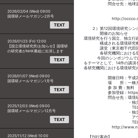
問合せ先：地球温暖化観測
TEL：029－850
2026/02/04 (Wed) 09:00
MAIL：occco-
国環研メールマガジン2月号
http://occco.nies.go
TEXT
２）第12回環境研究シンポ
開催のお知らせ
環境研究を行う国立、独立行
2026/01/23 (Fri) 12:00
構成される環境研究機関連絡
【国立環境研究所/お知らせ】国環研
講堂（東京都千代田区）に
の研究者がNHK番組に出演します
各研究機関における環境
今回のシンポジウムでは、
TEXT
をテーマとして、14件の講演
各研究機関における環境研究
2026/01/07 (Wed) 09:00
開催日時：平成26年11月1
国環研メールマガジン1月号
場 所：一橋大学一橋
参 加 費：無料
TEXT
参加登録：https://www.o
問合せ先：環境研究機
・独立行政法人物質
2025/12/03 (Wed) 09:00
TEL：029－859－
国環研メールマガジン12月号
・独立行政法人防災科
アウトリーチ
TEXT
TEL：029－863－
http://www.nies.go.j
2025/11/12 (Wed) 10:00
【刊行案内】