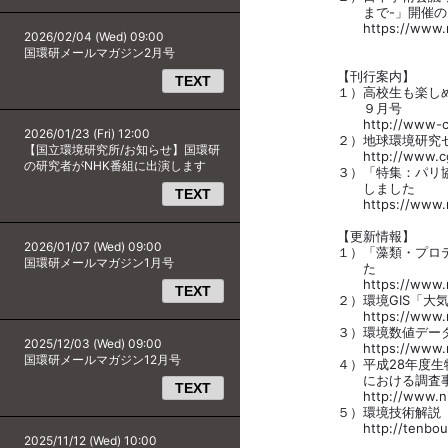
まで-」開催のお
https://www.nies.go.j
2026/02/04 (Wed) 09:00
国環研メールマガジン2月号
【刊行案内】
TEXT
１）高校生も楽しめる資源
９月号
http://www-cycle.nie
2026/01/23 (Fri) 12:00
２）地球環境研究センター
【国立環境研究所/お知らせ】国環研
http://www.cger.nie
の研究者がNHK番組に出演します
３）「特集：パリ協定とそ
しました
TEXT
https://www.nies.go.
【更新情報】
2026/01/07 (Wed) 09:00
１）「藻類・プロティスト
国環研メールマガジン1月号
た
https://www.nies.go.
TEXT
２）環境GIS「大気汚染
https://www.nies.go.j
３）環境数値データベース
2025/12/03 (Wed) 09:00
https://www.nies.go.
国環研メールマガジン12月号
４）平成28年度生物を用
における調査事業上
TEXT
http://www.nies.go.jp
５）環境技術解説「CO2
http://tenbou.nies.go.
2025/11/12 (Wed) 10:00