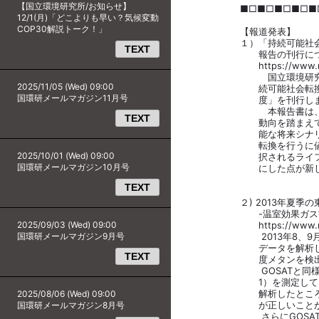
【国立環境研究所/お知らせ】
■□■□■□■□■□■□
12/1(月)「どこよりも早い？気候変動
COP30解説トーク！」
【報道発表】
１）「持続可能社会転換
TEXT
報告の刊行について
https://www.nies.go.
国立環境研究所では、「
2025/11/05 (Wed) 09:00
続可能社会転換方策研究
国環研メールマガジン11月号
度」を刊行しま
本報告書は、社会・経
TEXT
動向を踏まえて、社会・
能な将来シナリオを構築
転換を行うに値する魅力
2025/10/01 (Wed) 09:00
択されるライフスタイル
国環研メールマガジン10月号
にした点が新しい知
TEXT
２) 2013年夏季の東
-温室効果ガス観測技術衛
2025/09/03 (Wed) 09:00
https://www.nies.go.
国環研メールマガジン9月号
2013年8、9月に中国
データを解析した結果、20
TEXT
度メタンを検出し
GOSATと同様の原理
1）を測定している全量炭
解析したところ、同様の
2025/08/06 (Wed) 09:00
が正しいことが分か
国環研メールマガジン8月号
さらにGOSATによる