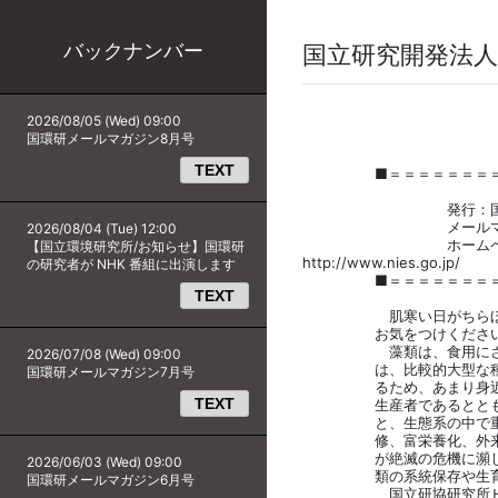
バックナンバー
国立研究開発法
2026/08/05 (Wed) 09:00
国環研メールマガジン8月号
TEXT
■＝＝＝＝＝＝＝＝＝＝＝
メールマガジ
発行：国立研究開発
メールマガジンに関するお問
2026/08/04 (Tue) 12:00
ホームペー
【国立環境研究所/お知らせ】国環研
http:/
の研究者が NHK 番組に出演します
■＝＝＝＝＝＝＝＝＝＝＝
TEXT
肌寒い日がちらほらと増
お気をつけください
藻類は、食用にされる一
2026/07/08 (Wed) 09:00
は、比較的大型な種でも、
国環研メールマガジン7月号
るため、あまり身近な存
TEXT
生産者であるとともに、 
と、生態系の中で重要な
修、富栄養化、外来魚の
が絶滅の危機に瀕してい
2026/06/03 (Wed) 09:00
類の系統保存や生育調
国環研メールマガジン6月号
国立研協研究所ＨＰでは