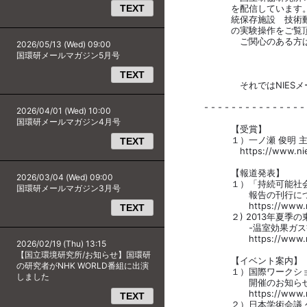
TEXT
を配信しています。今月
統保存施設 技術動画」
の実験操作をご覧頂
ご関心のある方は、是
2026/05/13 (Wed) 09:00
国環研メールマガジン5月号
TEXT
それではNIESメールマガ
- - - - - - - - - - - - - - - -
2026/04/01 (Wed) 10:00
国環研メールマガジン4月号
【受賞】
１）一ノ瀬 俊明 主任
TEXT
https://www.nies.go.j
【報道発表】
2026/03/04 (Wed) 09:00
１）「持続可能社会転換
国環研メールマガジン3月号
報告の刊行について
https://www.nies.go.
TEXT
２) 2013年夏季の東
-温室効果ガス観測技術衛
https://www.nies.go.
2026/02/19 (Thu) 13:15
【国立環境研究所/お知らせ】国環研
【イベント案内】
の研究者がNHK WORLD番組に出演
１）国際ワークショップ「
しました
開催のお知ら
https://www.nies.go.j
TEXT
２）日本学術会議 公開シ