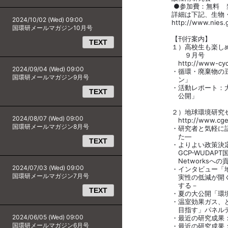
●参加費：無料 当
詳細は下記、生物・生態
2024/10/02 (Wed) 09:00
http://www.nies.go.jp/
国環研メールマガジン10月号
【刊行案内】
TEXT
１）高校生も楽しめる資源
９月号
http://www-cycle.nies
2024/09/04 (Wed) 09:00
・循環・廃棄物の豆知識
国環研メールマガジン9月号
ン」
・活動レポート：大塚康治
TEXT
公開」
２）地球環境研究センター
2024/08/07 (Wed) 09:00
http://www.cger.nie
国環研メールマガジン8月号
・研究者と気軽に語ろう
た―
TEXT
・よりよい政策決定のた
GCP-WUDAPT国際ワークショ
Networksへの貢
2024/07/03 (Wed) 09:00
・インタビュー「地球温暖
国環研メールマガジン7月号
実性の低減が開くさまざ
する－
TEXT
・夏の大公開「環境博士
・温室効果ガス、どうや
目指す」パネルディス
2024/06/05 (Wed) 09:00
・最近の研究成果：観測
国環研メールマガジン6月号
・最近の研究成果：衛星「