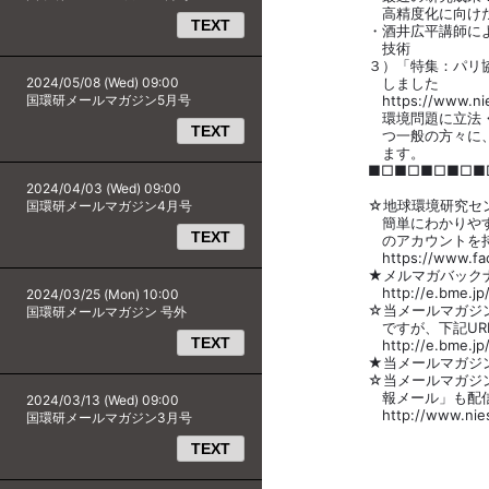
高精度化に向けたバイ
TEXT
・酒井広平講師による「検
技術
３）「特集：パリ協定とそ
2024/05/08 (Wed) 09:00
しました
国環研メールマガジン5月号
https://www.nies.go.
環境問題に立法・行政・
TEXT
つ一般の方々に、国立環
ます。
■□■□■□■□■□■□
2024/04/03 (Wed) 09:00
☆地球環境研究センターでは
国環研メールマガジン4月号
簡単にわかりやすく説明し
TEXT
のアカウントを持ってい
https://www.facebo
★メルマガバックナン
http://e.bme.jp/bm/p/b
2024/03/25 (Mon) 10:00
☆当メールマガジンに登
国環研メールマガジン 号外
ですが、下記URLより
TEXT
http://e.bme.jp/bm/p/
★当メールマガジンを許
☆当メールマガジンとは
報メール」も配信して
2024/03/13 (Wed) 09:00
http://www.nies.go.j
国環研メールマガジン3月号
TEXT