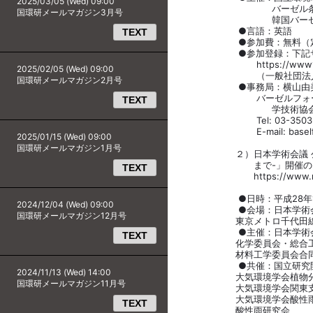
2025/03/05 (Wed) 09:00
バーゼル条約アジア
国環研メールマガジン3月号
韓国バーゼルフ
●言語：英語
TEXT
●参加費：無料（定員6
●参加登録：下記サイ
https://www1.sntt.or.
2025/02/05 (Wed) 09:00
（一般社団法人未踏科
国環研メールマガジン2月号
●事務局：横山由
バーゼルフォーラム20
TEXT
学技術協会
Tel: 03-3503-4681 
E-mail: baselforum
2025/01/15 (Wed) 09:00
国環研メールマガジン1月号
２）日本学術会議 公開シ
まで-」開催のお
TEXT
https://www.nies.go.j
●日時：平成28年11月8日
2024/12/04 (Wed) 09:00
●会場：日本学術会議講堂
国環研メールマガジン12月号
東京メトロ千代田線「乃
●主催：日本学術会議 
TEXT
化学委員会・総合工
材料工学委員会合同触
●共催：国立研究開発法
2024/11/13 (Wed) 14:00
大気環境学会植物分
国環研メールマガジン11月号
大気環境学会関東支部
大気環境学会酸性雨
TEXT
酸性雨研究会