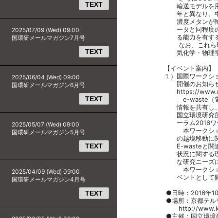
TEXT
輸送モデルを用いた解析
年と異なり、中国東部の
濃度メタンが輸送されたこ
ータと同程度の確度で総
2025/07/09 (Wed) 09:00
る能力を有すること
国環研メールマガジン7月号
なお、これら研究結果は
TEXT
気化学・物理学雑誌「Atmosp
【イベント案内】
１）国際ワークショップ「
2025/06/04 (Wed) 09:00
開催のお知ら
国環研メールマガジン6月号
https://www.nies.go.j
TEXT
e-waste（電気電
情報を共有し、アジア太
国立環境研究所は2016
ーラム2016ワーク
2025/05/07 (Wed) 09:00
本ワークショップでは、1
国環研メールマガジン5月号
の越境移動に関する最近
TEXT
E-wasteと関連使用
状況に関する理解を深め
な研究ニーズについ
本ワークショップはエコバ
2025/04/09 (Wed) 09:00
ベントとして開催され
国環研メールマガジン4月号
●日時：2016年10月3日（月
TEXT
●場所：京都テルサ（
http://www.kyoto-ter
●主催：国立環境研